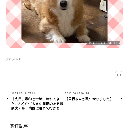
ブログ
(
848
)
2023.06.19 07:01
2023.06.15 04:25
【先日、勘助と一緒に連れてき
【里親さんが見つかりました】
た、ふうか（大きな腫瘍のある高
齢犬）を、病院に連れて行きま…
関連記事