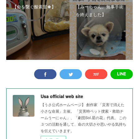
【命を繋ぐ酸素室🍀】
【みーちゃん、無事手術
を終えました】
Usa official web site
【うさ公式ホームページ】 創作家 「災害で消えた
小さな命展」主催。 「災害時ペット捜索・救助チ
ームうーにゃん」、「劇団Sol.星の花」代表。 この
３つの活動を通して、命の大切さや思いやる気持ち
を伝えていきます。