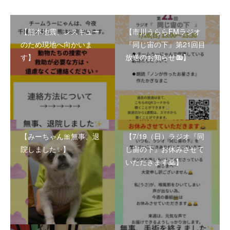
【熊本地震、レスキュー
【市川うららFMラジオ
のため現地へ向かいま
『同じ宙の下』第21回目
す】
放送のお知らせ📻】
【みーちゃん🎀無事、退
【7/19（日）ラジオ『同
院しました✨】
じ宙の下』お休みさせて
いただきます🙇】