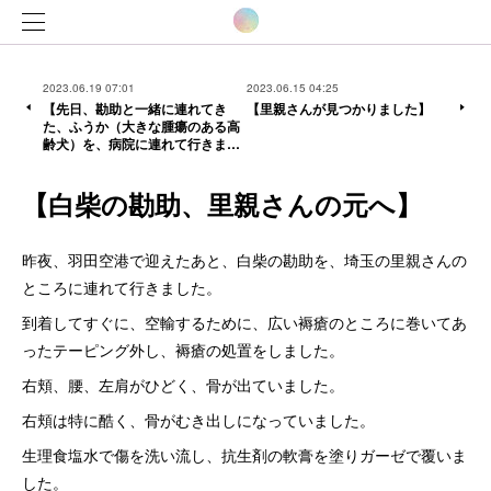
2023.06.19 07:01
2023.06.15 04:25
【先日、勘助と一緒に連れてき
【里親さんが見つかりました】
た、ふうか（大きな腫瘍のある高
齢犬）を、病院に連れて行きま…
【白柴の勘助、里親さんの元へ】
昨夜、羽田空港で迎えたあと、白柴の勘助を、埼玉の里親さんの
ところに連れて行きました。
到着してすぐに、空輸するために、広い褥瘡のところに巻いてあ
ったテーピング外し、褥瘡の処置をしました。
右頬、腰、左肩がひどく、骨が出ていました。
右頬は特に酷く、骨がむき出しになっていました。
生理食塩水で傷を洗い流し、抗生剤の軟膏を塗りガーゼで覆いま
した。