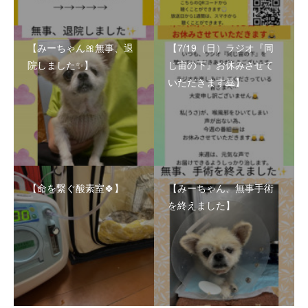
【みーちゃん🎀無事、退
【7/19（日）ラジオ『同
院しました✨】
じ宙の下』お休みさせて
いただきます🙇】
【命を繋ぐ酸素室🍀】
【みーちゃん、無事手術
を終えました】