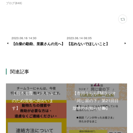
ブログ
(
848
)
2023.06.16 14:30
2023.06.14 06:05
【白柴の勘助、里親さんの元へ】
【忘れないでほしいこと】
関連記事
【熊本地震、レスキュー
【市川うららFMラジオ
のため現地へ向かいま
『同じ宙の下』第21回目
す】
放送のお知らせ📻】