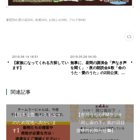
劇団Sol.星の花
(
34
)
命展
(
44
)
お知らせ
(
48
)
ブログ
(
848
)
2019.06.14 16:51
2019.05.26 04:00
【家族になってくれる方探してい
無事に、昼間の講演会「声なき声
ます】
を聞く」・夜の朗読会&歌「命の
うた・愛のうた」の2回公演、…
関連記事
【熊本地震、レスキュー
【市川うららFMラジオ
のため現地へ向かいま
『同じ宙の下』第21回目
す】
放送のお知らせ📻】