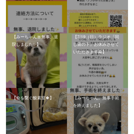
【みーちゃん🎀無事、退
【7/19（日）ラジオ『同
院しました✨】
じ宙の下』お休みさせて
いただきます🙇】
【命を繋ぐ酸素室🍀】
【みーちゃん、無事手術
を終えました】