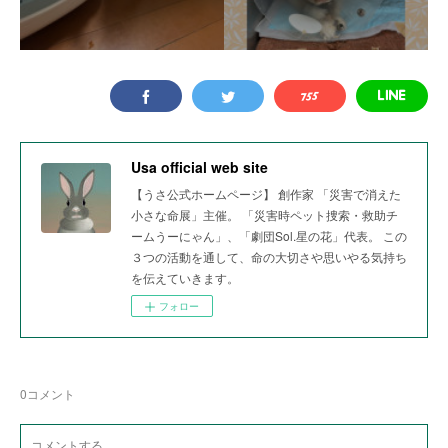
Usa official web site
【うさ公式ホームページ】 創作家 「災害で消えた
小さな命展」主催。 「災害時ペット捜索・救助チ
ームうーにゃん」、「劇団Sol.星の花」代表。 この
３つの活動を通して、命の大切さや思いやる気持ち
を伝えていきます。
フォロー
0
コメント