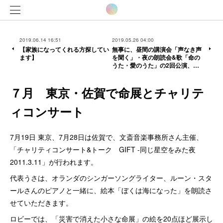
2019.06.14 16:51
2019.05.26 04:00
【家族になってくれる方探してい
無事に、昼間の講演会「声なき声
ます】
を聞く」・夜の朗読会&歌「命の
うた・愛のうた」の2回公演、…
７月 東京・佐賀で命展とチャリテ
ィコンサート
7月19日 東京、7月28日は佐賀で、文斎音楽事務所さん主催、
「チャリティコンサート&トーク GIFT -同じ星空をみた夜
2011.3.11」が行われます。
代表うさは、オランダのシンガーソングライター、ルーン・スタ
ールさんのピアノと一緒に、絵本「ぼくは海になった」を朗読さ
せていただきます。
ロビーでは、「災害で消えた小さな命展」の絵を20点ほど展示し