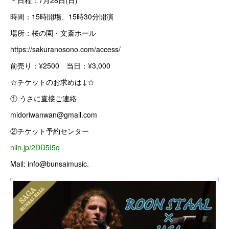
＊日程：7月28日(日)
時間：15時開場、15時30分開演
場所：桜の園・文斎ホール
https://sakuranosono.com/access/
前売り：¥2500 当日：¥3,000
☆チケットのお求めは↓☆
① うさに直接ご連絡
midoriwanwan@gmail.com
②チケット予約センター
nlin.jp/2DD5I5q
Mail: info@bunsaimusic.