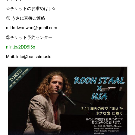
☆チケットのお求めは↓☆
① うさに直接ご連絡
midoriwanwan@gmail.com
②チケット予約センター
nlin.jp/2DD5I5q
Mail: info@bunsaimusic.