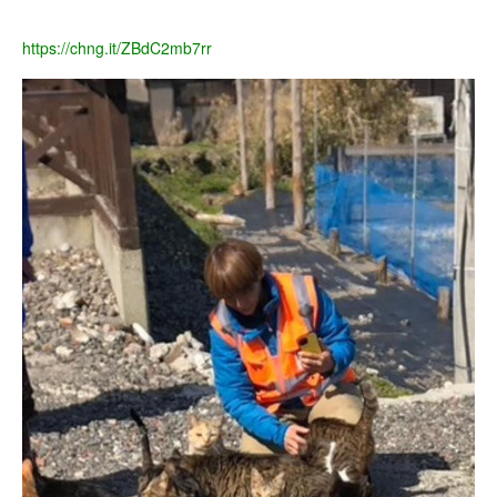
https://chng.it/ZBdC2mb7rr