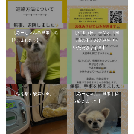
【みーちゃん🎀無事、退
【7/19（日）ラジオ『同
院しました✨】
じ宙の下』お休みさせて
いただきます🙇】
【命を繋ぐ酸素室🍀】
【みーちゃん、無事手術
を終えました】