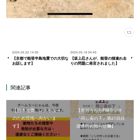
2024.05.22 14:35
2024.05.19 04:45
【京都で能登半島地震での大切な
【坂上忍さんが、能登の猫連れ去
お話します】
りの問題に発言されました】
関連記事
【熊本地震、レスキュー
【市川うららFMラジオ
のため現地へ向かいま
『同じ宙の下』第21回目
す】
放送のお知らせ📻】