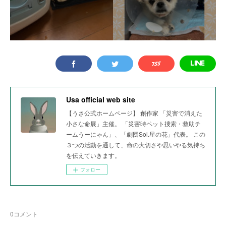
Usa official web site
【うさ公式ホームページ】 創作家 「災害で消えた
小さな命展」主催。 「災害時ペット捜索・救助チ
ームうーにゃん」、「劇団Sol.星の花」代表。 この
３つの活動を通して、命の大切さや思いやる気持ち
を伝えていきます。
フォロー
0
コメント