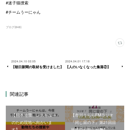
#迷子猫捜索
#チームうーにゃん
ブログ
(
848
)
2024.04.10 03:05
2024.04.01 17:18
【朝日新聞の取材を受けました】
【人のいなくなった集落②】
関連記事
【熊本地震、レスキュー
【市川うららFMラジオ
のため現地へ向かいま
『同じ宙の下』第21回目
す】
放送のお知らせ📻】