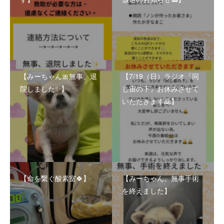
【みーちゃん🎀無事、退
【7/19（日）ラジオ『同
院しました✨】
じ宙の下』お休みさせて
いただきます🙇】
【命を繋ぐ酸素室🍀】
【みーちゃん、無事手術
を終えました】