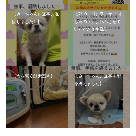
【みーちゃん🎀無事、退
【7/19（日）ラジオ『同
院しました✨】
じ宙の下』お休みさせて
いただきます🙇】
【命を繋ぐ酸素室🍀】
【みーちゃん、無事手術
を終えました】