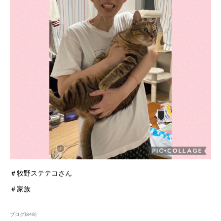
＃牧野ステテコさん
＃家族
ブログ
(
848
)