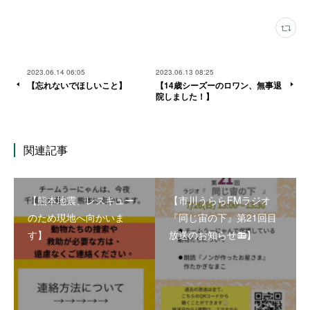
2023.06.14 06:05
2023.06.13 08:25
【忘れないでほしいこと】
【14歳シーズーのロワン、無事退
院しました！】
関連記事
【熊本地震、レスキュー
【市川うららFMラジオ
のため現地へ向かいま
『同じ宙の下』第21回目
す】
放送のお知らせ📻】