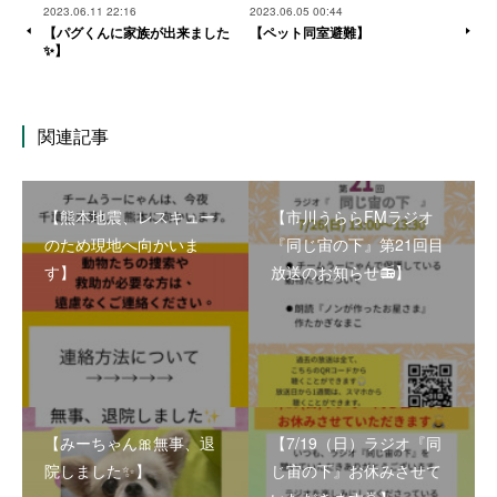
2023.06.11 22:16
2023.06.05 00:44
【パグくんに家族が出来ました
【ペット同室避難】
✨】
関連記事
【熊本地震、レスキュー
【市川うららFMラジオ
のため現地へ向かいま
『同じ宙の下』第21回目
す】
放送のお知らせ📻】
【みーちゃん🎀無事、退
【7/19（日）ラジオ『同
院しました✨】
じ宙の下』お休みさせて