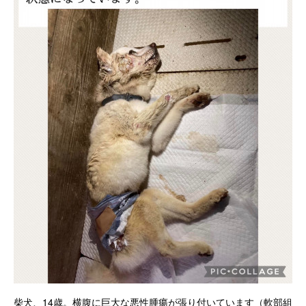
柴犬、14歳。横腹に巨大な悪性腫瘍が張り付いています（軟部組