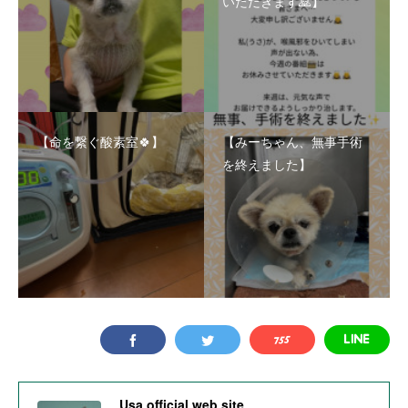
いただきます🙇】
【命を繋ぐ酸素室🍀】
【みーちゃん、無事手術
を終えました】
Usa official web site