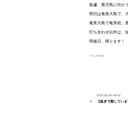
急遽、鹿児島に向か
明日は奄美大島で、
奄美大島で奄美初、
打ち合わせ以外は、
明後日、帰ります！
ブログ
(
848
)
2023.06.06 08:02
【急ぎで探していま