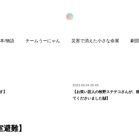
本/物語
チームうーにゃん
災害で消えた小さな命展
劇団
2023.06.04 20:45
す】
【お笑い芸人の牧野ステテコさんが、
てくださいました🙌】
室避難】