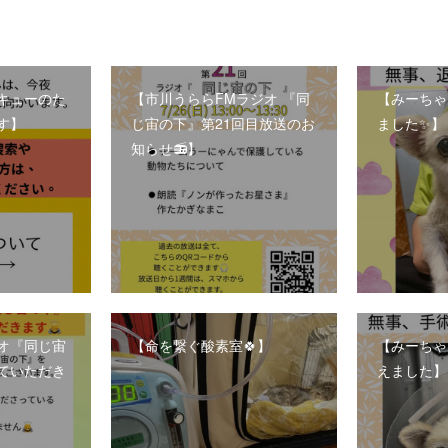
キューのた
【市川うららFMラジオ 『同
【みーちゃ
す】
じ宙の下』第21回目放送のお
ました✨】
知らせ📻】
ジオ『同じ宙
【命を繋ぐ酸素室🍀】
【みーちゃ
ていただき
えました】