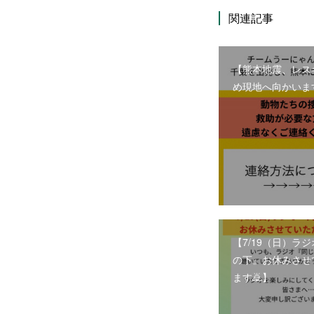
関連記事
【熊本地震、レス
め現地へ向かいま
【7/19（日）ラ
の下』お休みさせ
ます🙇】