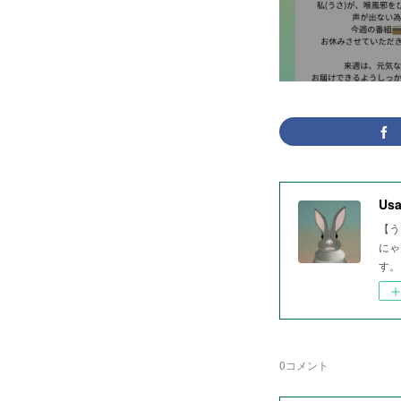
Usa
【う
にゃ
す。
0
コメント