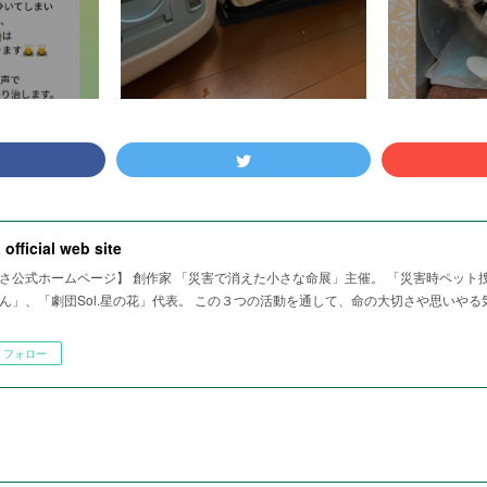
 official web site
さ公式ホームページ】 創作家 「災害で消えた小さな命展」主催。 「災害時ペット
ん」、「劇団Sol.星の花」代表。 この３つの活動を通して、命の大切さや思いや
フォロー