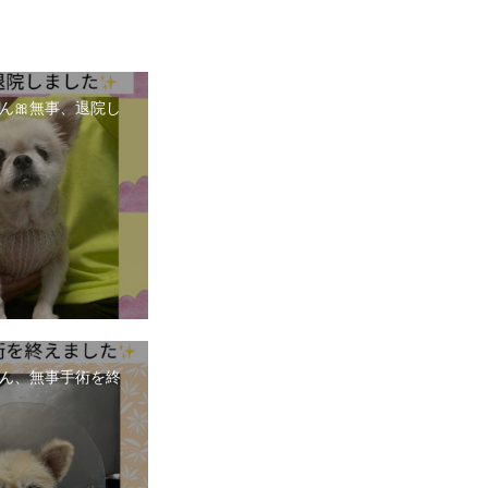
ん🎀無事、退院し
ん、無事手術を終