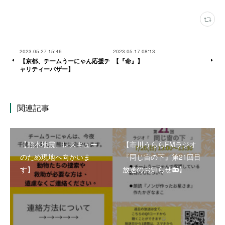
2023.05.27 15:46
2023.05.17 08:13
【京都、チームうーにゃん応援チ
【『命』】
ャリティーバザー】
関連記事
【熊本地震、レスキュー
【市川うららFMラジオ
のため現地へ向かいま
『同じ宙の下』第21回目
す】
放送のお知らせ📻】