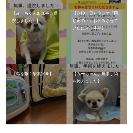
【みーちゃん🎀無事、退
【7/19（日）ラジオ『同
院しました✨】
じ宙の下』お休みさせて
いただきます🙇】
【命を繋ぐ酸素室🍀】
【みーちゃん、無事手術
を終えました】