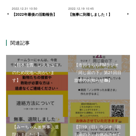
2022.12.31 10:50
2022.12.19 10:45
【2022年最後の活動報告】
【無事に到着しました！】
関連記事
【熊本地震、レスキュー
【市川うららFMラジオ
のため現地へ向かいま
『同じ宙の下』第21回目
す】
放送のお知らせ📻】
【みーちゃん🎀無事、退
【7/19（日）ラジオ『同
院しました✨】
じ宙の下』お休みさせて