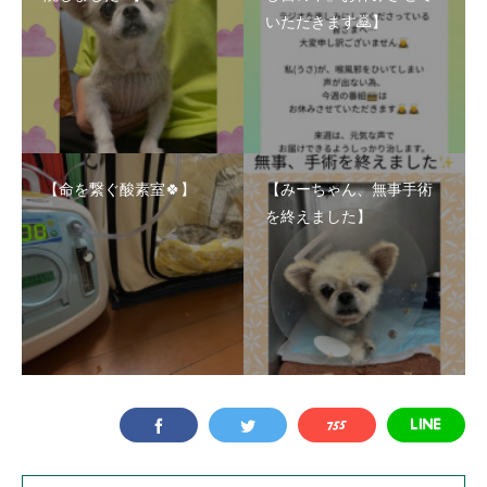
いただきます🙇】
【命を繋ぐ酸素室🍀】
【みーちゃん、無事手術
を終えました】