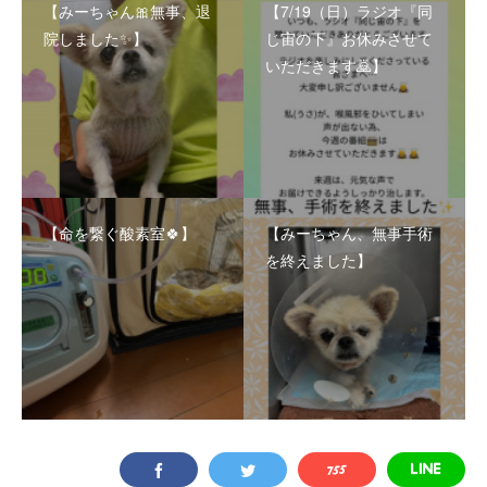
【みーちゃん🎀無事、退
【7/19（日）ラジオ『同
院しました✨】
じ宙の下』お休みさせて
いただきます🙇】
【命を繋ぐ酸素室🍀】
【みーちゃん、無事手術
を終えました】