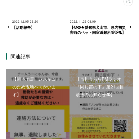
2022.12.05 23:20
2022.11.23 08:09
【活動報告】
【🐶🐱🐠愛知県犬山市、県内初災
害時のペット同室避難所🐰🐭🦜】
関連記事
【熊本地震、レスキュー
【市川うららFMラジオ
のため現地へ向かいま
『同じ宙の下』第21回目
す】
放送のお知らせ📻】