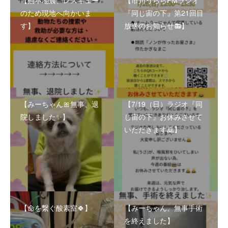
【熊本地震、レスキュー
【市川うららFMラジオ
のため現地へ向かいま
『同じ宙の下』第21回目
す】
放送のお知らせ📻】
【みーちゃん🎀無事、退
【7/19（日）ラジオ『同
院しました✨】
じ宙の下』お休みさせて
いただきます🙇】
【命を繋ぐ酸素室🍀】
【みーちゃん、無事手術
を終えました】