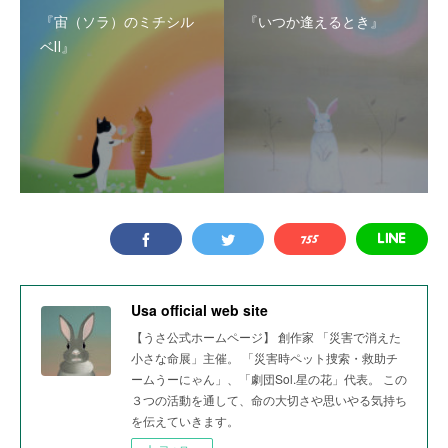
『宙（ソラ）のミチシル
『いつか逢えるとき』
ベⅡ』
Usa official web site
【うさ公式ホームページ】 創作家 「災害で消えた
小さな命展」主催。 「災害時ペット捜索・救助チ
ームうーにゃん」、「劇団Sol.星の花」代表。 この
３つの活動を通して、命の大切さや思いやる気持ち
を伝えていきます。