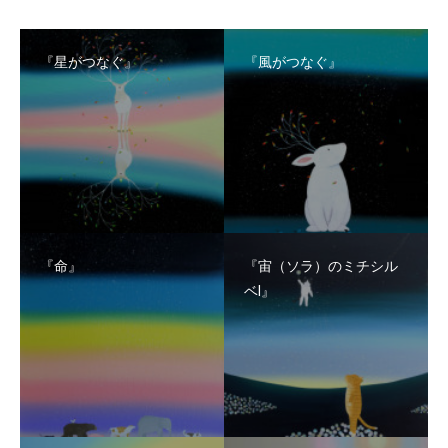
『星がつなぐ』
『風がつなぐ』
『命』
『宙（ソラ）のミチシル
ベⅠ』