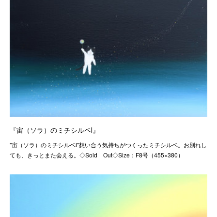
『宙（ソラ）のミチシルベⅠ』
"宙（ソラ）のミチシルベⅠ"想い合う気持ちがつくったミチシルベ。お別れし
ても、きっとまた会える。◇Sold Out◇Size：F8号（455×380）