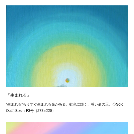
『生まれる』
"生まれる"もうすぐ生まれる命がある。虹色に輝く、尊い命の玉。◇Sold
Out◇Size：F3号（273×220）