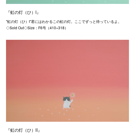
『虹の灯（ひ）Ⅰ』
"虹の灯（ひ）Ⅰ"君にはわかるこの虹の灯。ここでずっと待っているよ。
◇Sold Out◇Size：F6号（410×318）
『虹の灯（ひ）Ⅱ』