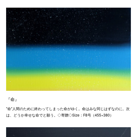
『命』
"命"人間のために終わってしまった命がゆく。命はみな同じはずなのに。次
は、どうか幸せな命でと願う。◇寄贈◇Size：F8号（455×380）