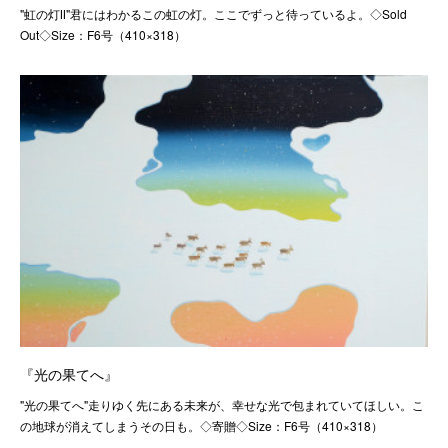
"虹の灯Ⅱ"君にはわかるこの虹の灯。ここでずっと待っているよ。◇Sold
Out◇Size：F6号（410×318）
『光の果てへ』
"光の果てへ"走りゆく先にある未来が、幸せな光で包まれていてほしい。こ
の地球が消えてしまうその日も。◇寄贈◇Size：F6号（410×318）