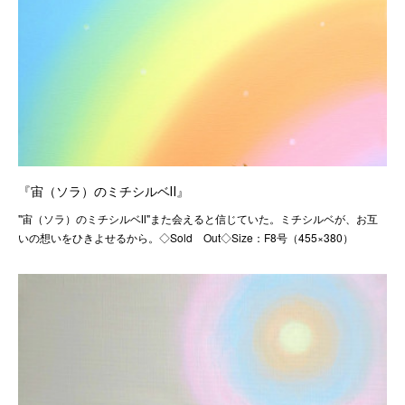
『宙（ソラ）のミチシルベⅡ』
"宙（ソラ）のミチシルベⅡ"また会えると信じていた。ミチシルベが、お互
いの想いをひきよせるから。◇Sold Out◇Size：F8号（455×380）