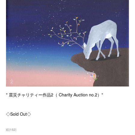
" 震災チャリティー作品2（ Charity Auction no.2）"
◇Sold Out◇
絵
(
152
)