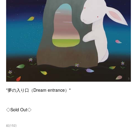
"夢の入り口（Dream entrance）"
◇Sold Out◇
絵
(
152
)