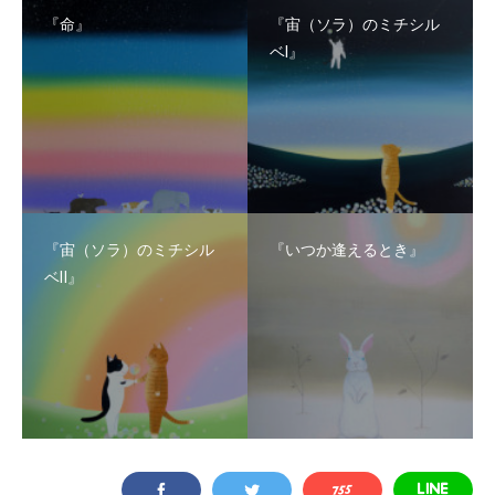
『命』
『宙（ソラ）のミチシル
ベⅠ』
『宙（ソラ）のミチシル
『いつか逢えるとき』
ベⅡ』