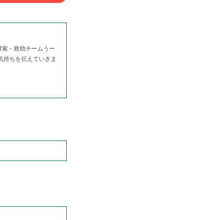
捜索・救助チームうー
る気持ちを伝えていきま