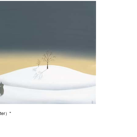
ter）"