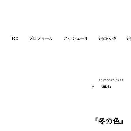
Top
プロフィール
スケジュール
絵画/立体
絵
2017.08.28 09:27
『繊月』
『冬の色』