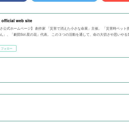
 official web site
さ公式ホームページ】 創作家 「災害で消えた小さな命展」主催。 「災害時ペット
ん」、「劇団Sol.星の花」代表。 この３つの活動を通して、命の大切さや思いや
フォロー