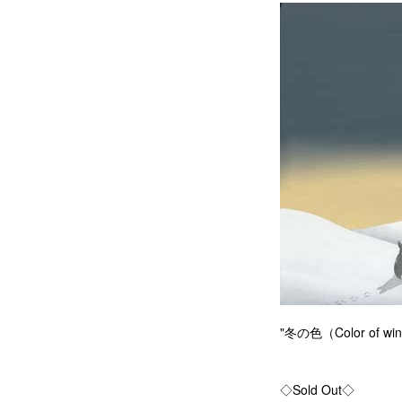
"冬の色（Color of win
◇Sold Out◇