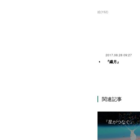
絵
(
152
)
2017.08.28 09:27
『繊月』
関連記事
『星がつなぐ』