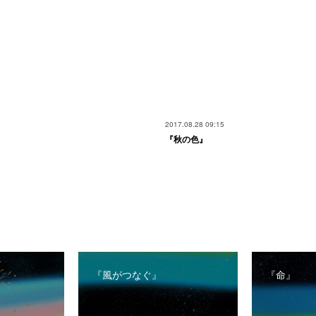
2017.08.28 09:15
『秋の色』
『風がつなぐ』
『命』