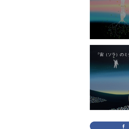
『宙（ソラ）のミ