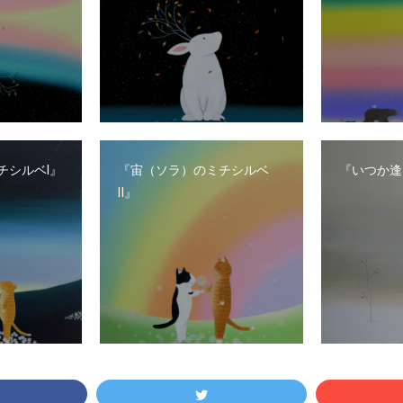
チシルベⅠ』
『宙（ソラ）のミチシルベ
『いつか逢
Ⅱ』