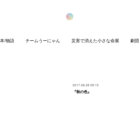
本/物語
チームうーにゃん
災害で消えた小さな命展
劇団
2017.08.28 09:15
『秋の色』