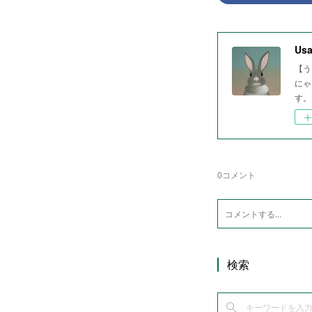
Usa
【う
にゃ
す。
0
コメント
検索