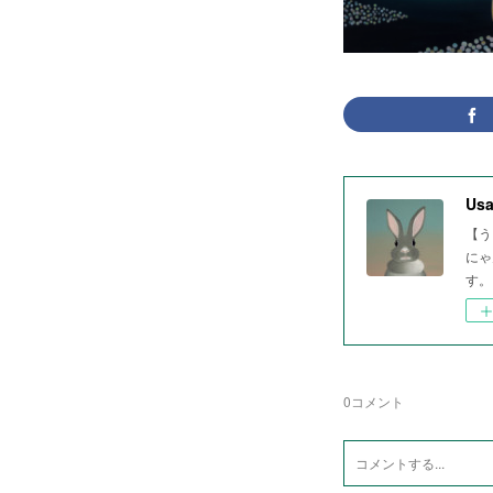
Usa
【う
にゃ
す。
0
コメント