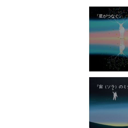
『星がつなぐ』
『宙（ソラ）のミ