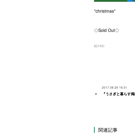
"christmas"
◇Sold Out◇
絵
(
152
)
2017.08.26 16:31
『うさぎと暮らす掲
関連記事