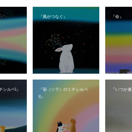
『風がつなぐ』
『命』
チシルベⅠ』
『宙（ソラ）のミチシルベ
『いつか逢
Ⅱ』