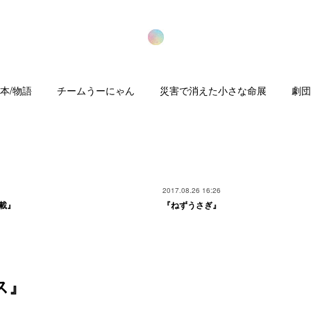
本/物語
チームうーにゃん
災害で消えた小さな命展
劇団
2017.08.26 16:26
載』
『ねずうさぎ』
ス』