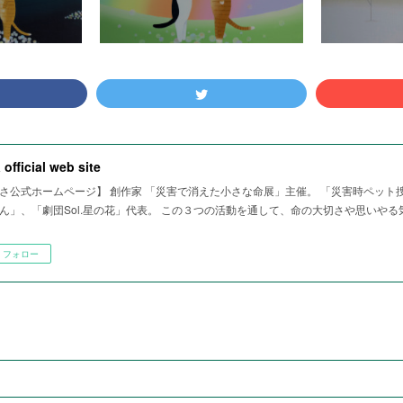
 official web site
さ公式ホームページ】 創作家 「災害で消えた小さな命展」主催。 「災害時ペット
ん」、「劇団Sol.星の花」代表。 この３つの活動を通して、命の大切さや思いや
フォロー