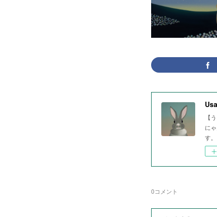
Usa
【う
にゃ
す。
0
コメント