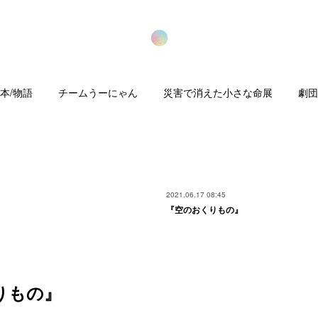
本/物語
チームうーにゃん
災害で消えた小さな命展
劇団
2021.06.17 08:45
『空のおくりもの』
りもの』