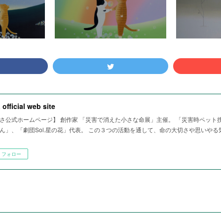
 official web site
さ公式ホームページ】 創作家 「災害で消えた小さな命展」主催。 「災害時ペット
ん」、「劇団Sol.星の花」代表。 この３つの活動を通して、命の大切さや思いや
フォロー