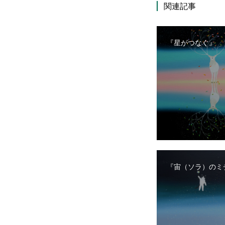
関連記事
『星がつなぐ』
『宙（ソラ）のミ