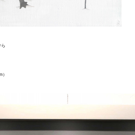
けら
cm）