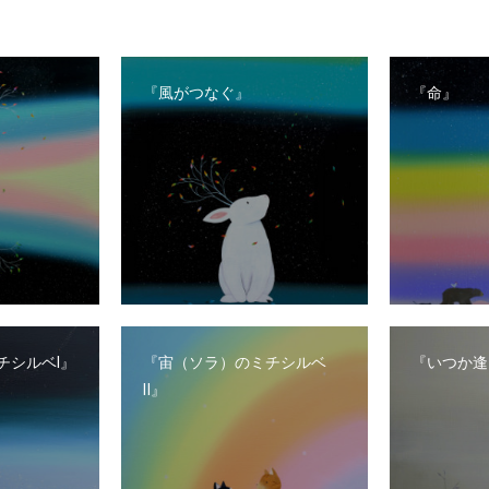
『風がつなぐ』
『命』
チシルベⅠ』
『宙（ソラ）のミチシルベ
『いつか逢
Ⅱ』