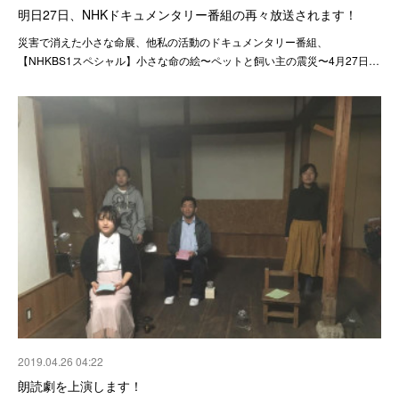
明日27日、NHKドキュメンタリー番組の再々放送されます！
災害で消えた小さな命展、他私の活動のドキュメンタリー番組、
【NHKBS1スペシャル】小さな命の絵〜ペットと飼い主の震災〜4月27日…
2019.04.26 04:22
朗読劇を上演します！