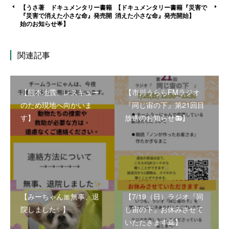
【うさ著 ドキュメンタリー書籍
【ドキュメンタリー書籍『災害で
『災害で消えた小さな命』発売開
消えた小さな命』発売開始】
始のお知らせ🌟】
関連記事
【熊本地震、レスキュー
【市川うららFMラジオ
のため現地へ向かいま
『同じ宙の下』第21回目
す】
放送のお知らせ📻】
【みーちゃん🎀無事、退
【7/19（日）ラジオ『同
院しました✨】
じ宙の下』お休みさせて
いただきます🙇】