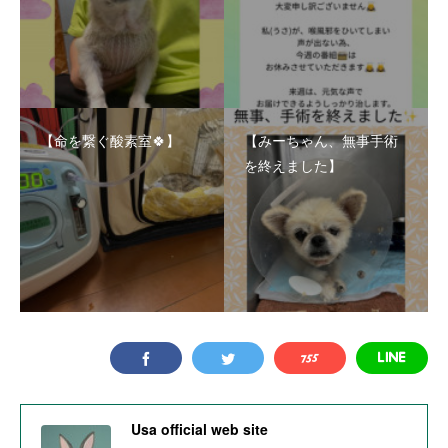
【命を繋ぐ酸素室🍀】
【みーちゃん、無事手術
を終えました】
Usa official web site