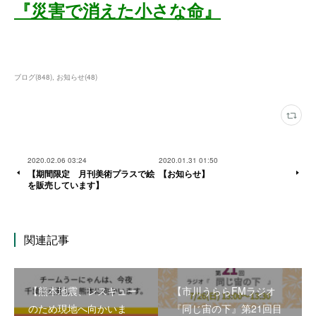
『災害で消えた小さな命』
ブログ
(
848
)
お知らせ
(
48
)
2020.02.06 03:24
2020.01.31 01:50
【期間限定 月刊美術プラスで絵
【お知らせ】
を販売しています】
関連記事
【熊本地震、レスキュー
【市川うららFMラジオ
のため現地へ向かいま
『同じ宙の下』第21回目