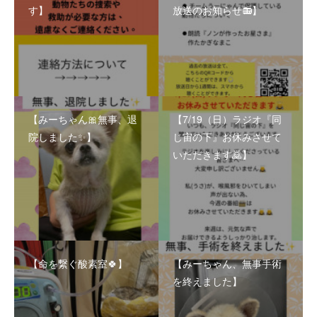
す】
放送のお知らせ📻】
【みーちゃん🎀無事、退
【7/19（日）ラジオ『同
院しました✨】
じ宙の下』お休みさせて
いただきます🙇】
【命を繋ぐ酸素室🍀】
【みーちゃん、無事手術
を終えました】