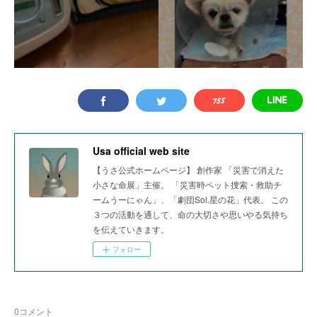
Usa official web site
【うさ公式ホームページ】 創作家 「災害で消えた
小さな命展」主催。 「災害時ペット捜索・救助チ
ームうーにゃん」、「劇団Sol.星の花」代表。 この
３つの活動を通して、命の大切さや思いやる気持ち
を伝えていきます。
フォロー
0
コメント