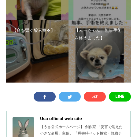
【命を繋ぐ酸素室🍀】
【みーちゃん、無事手術
を終えました】
Usa official web site
【うさ公式ホームページ】 創作家 「災害で消えた
小さな命展」主催。 「災害時ペット捜索・救助チ