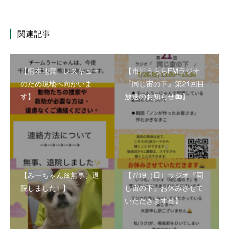
関連記事
【熊本地震、レスキュー
【市川うららFMラジオ
のため現地へ向かいま
『同じ宙の下』第21回目
す】
放送のお知らせ📻】
【みーちゃん🎀無事、退
【7/19（日）ラジオ『同
院しました✨】
じ宙の下』お休みさせて
いただきます🙇】