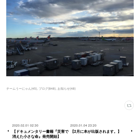
チームうーにゃん
(
45
)
ブログ
(
848
)
お知らせ
(
48
)
2020.02.01 02:30
2020.01.04 23:20
【ドキュメンタリー書籍『災害で
【2月に本が出版されます。】
消えた小さな命』発売開始】