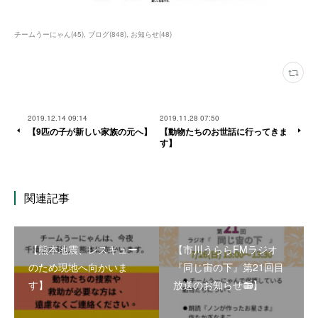
チームうーにゃん
(
45
)
ブログ
(
848
)
お知らせ
(
48
)
2019.12.14 09:14
2019.11.28 07:50
【9匹の子が新しい家族の元へ】
【動物たちのお世話に行ってきま
す】
関連記事
【熊本地震、レスキュー
【市川うららFMラジオ
のため現地へ向かいま
『同じ宙の下』第21回目
す】
放送のお知らせ📻】