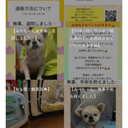
【みーちゃん🎀無事、退
【7/19（日）ラジオ『同
院しました✨】
じ宙の下』お休みさせて
いただきます🙇】
【命を繋ぐ酸素室🍀】
【みーちゃん、無事手術
を終えました】