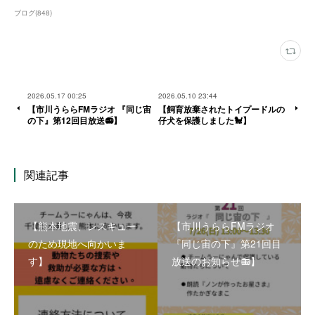
ブログ
(
848
)
2026.05.17 00:25
2026.05.10 23:44
【市川うららFMラジオ 『同じ宙
【飼育放棄されたトイプードルの
の下』第12回目放送📻】
仔犬を保護しました🐩】
関連記事
【熊本地震、レスキュー
【市川うららFMラジオ
のため現地へ向かいま
『同じ宙の下』第21回目
す】
放送のお知らせ📻】