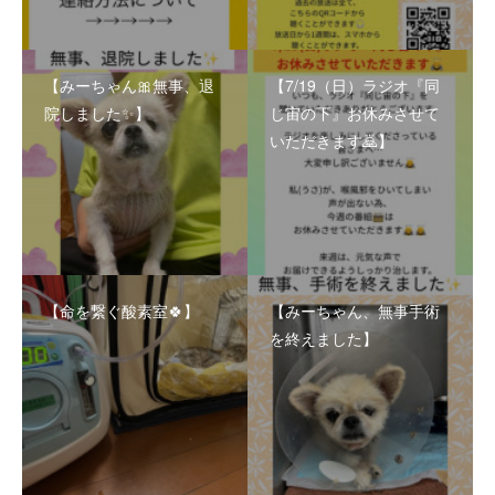
【みーちゃん🎀無事、退
【7/19（日）ラジオ『同
院しました✨】
じ宙の下』お休みさせて
いただきます🙇】
【命を繋ぐ酸素室🍀】
【みーちゃん、無事手術
を終えました】