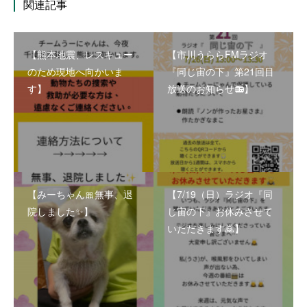
関連記事
【熊本地震、レスキュー
【市川うららFMラジオ
のため現地へ向かいま
『同じ宙の下』第21回目
す】
放送のお知らせ📻】
【みーちゃん🎀無事、退
【7/19（日）ラジオ『同
院しました✨】
じ宙の下』お休みさせて
いただきます🙇】