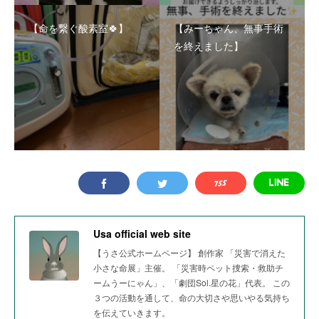
【命を繋ぐ酸素室🍀】
【みーちゃん、無事手術
を終えました】
Usa official web site
【うさ公式ホームページ】 創作家 「災害で消えた
小さな命展」主催。 「災害時ペット捜索・救助チ
ームうーにゃん」、「劇団Sol.星の花」代表。 この
３つの活動を通して、命の大切さや思いやる気持ち
を伝えていきます。