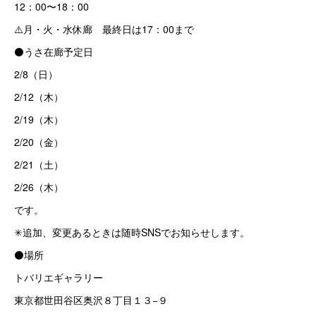
12：00〜18：00
⚠️月・火・水休廊 最終日は17：00まで
⚫うさ在廊予定日
2/8（日）
2/12（木）
2/19（木）
2/20（金）
2/21（土）
2/26（木）
です。
✳追加、変更あるときは随時SNSでお知らせします。
⚫場所
トバリエギャラリー
東京都世田谷区奥沢８丁目１３−９