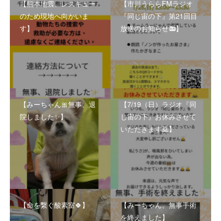
【熊本地震、レスキュー
【市川うららFMラジオ
のため現地へ向かいま
『同じ宙の下』第21回目
す】
放送のお知らせ📻】
【みーちゃん🎀無事、退
【7/19（日）ラジオ『同
院しました✨】
じ宙の下』お休みさせて
いただきます🙇】
【命を繋ぐ酸素室🍀】
【みーちゃん、無事手術
を終えました】