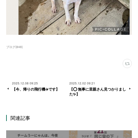
ブログ
(
848
)
2025.12.08 09:25
2025.12.02 09:21
【今、帰りの飛行機✈️です】
【⭕️ 無事に里親さん見つかりまし
た✨】
関連記事