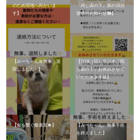
のため現地へ向かいま
『同じ宙の下』第21回目
す】
放送のお知らせ📻】
【みーちゃん🎀無事、退
【7/19（日）ラジオ『同
院しました✨】
じ宙の下』お休みさせて
いただきます🙇】
【命を繋ぐ酸素室🍀】
【みーちゃん、無事手術
を終えました】