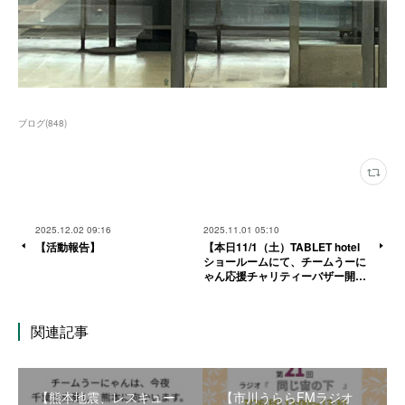
ブログ
(
848
)
2025.12.02 09:16
2025.11.01 05:10
【活動報告】
【本日11/1（土）TABLET hotel
ショールームにて、チームうーに
ゃん応援チャリティーバザー開…
関連記事
【熊本地震、レスキュー
【市川うららFMラジオ