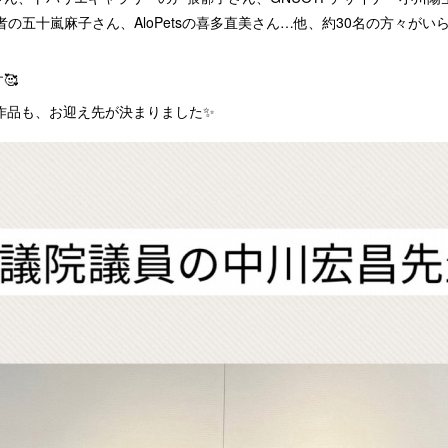
集者の五十嵐麻子さん、AloPetsの喜多直美さん…他、約30名の方々が
🥰
作品も、お迎え先が決まりました✨