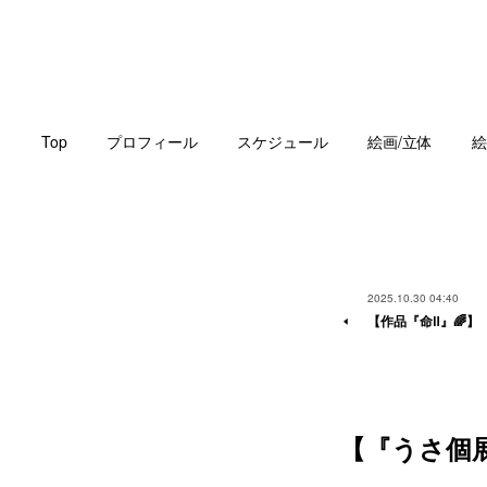
Top
プロフィール
スケジュール
絵画/立体
絵
2025.10.30 04:40
【作品『命Ⅱ』🌈】
【『うさ個展