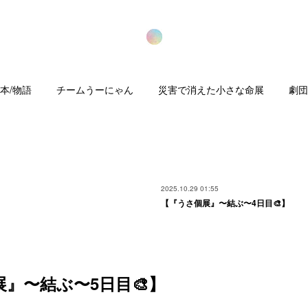
本/物語
チームうーにゃん
災害で消えた小さな命展
劇団
2025.10.29 01:55
【『うさ個展』〜結ぶ〜4日目🎨】
』〜結ぶ〜5日目🎨】