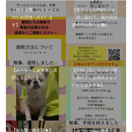
【熊本地震、レスキュー
【市川うららFMラジオ
のため現地へ向かいま
『同じ宙の下』第21回目
す】
放送のお知らせ📻】
【みーちゃん🎀無事、退
【7/19（日）ラジオ『同
院しました✨】
じ宙の下』お休みさせて
いただきます🙇】
【命を繋ぐ酸素室🍀】
【みーちゃん、無事手術