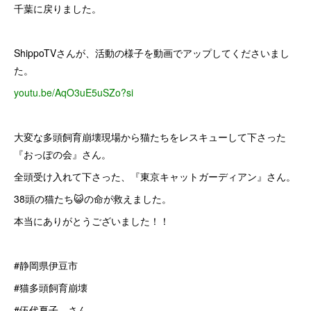
千葉に戻りました。
ShippoTVさんが、活動の様子を動画でアップしてくださいまし
た。
youtu.be/AqO3uE5uSZo?si
大変な多頭飼育崩壊現場から猫たちをレスキューして下さった
『おっぽの会』さん。
全頭受け入れて下さった、『東京キャットガーディアン』さん。
38頭の猫たち😺の命が救えました。
本当にありがとうございました！！
#静岡県伊豆市
#猫多頭飼育崩壊
#伍代夏子 さん