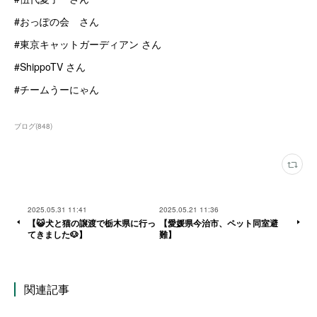
#おっぽの会 さん
#東京キャットガーディアン さん
#ShippoTV さん
#チームうーにゃん
ブログ
(
848
)
2025.05.31 11:41
2025.05.21 11:36
【😺犬と猫の譲渡で栃木県に行っ
【愛媛県今治市、ペット同室避
てきました🐶】
難】
関連記事