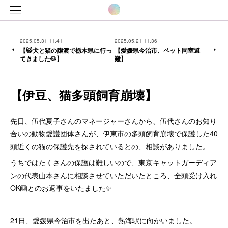
2025.05.31 11:41
2025.05.21 11:36
【😺犬と猫の譲渡で栃木県に行っ
【愛媛県今治市、ペット同室避
てきました🐶】
難】
【伊豆、猫多頭飼育崩壊】
先日、伍代夏子さんのマネージャーさんから、伍代さんのお知り
合いの動物愛護団体さんが、伊東市の多頭飼育崩壊で保護した40
頭近くの猫の保護先を探されているとの、相談がありました。
うちではたくさんの保護は難しいので、東京キャットガーディア
ンの代表山本さんに相談させていただいたところ、全頭受け入れ
OK🙆とのお返事をいたました✨
21日、愛媛県今治市を出たあと、熱海駅に向かいました。