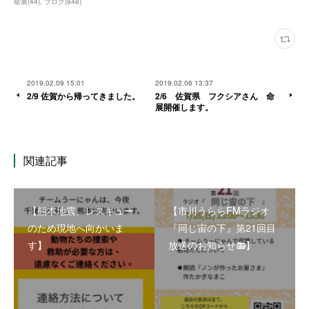
命展
(
44
)
ブログ
(
848
)
2019.02.09 15:01
2019.02.06 13:37
2/9 佐賀から帰ってきました。
2/6 佐賀県 フクシアさん 命
展開催します。
関連記事
【熊本地震、レスキュー
【市川うららFMラジオ
のため現地へ向かいま
『同じ宙の下』第21回目
す】
放送のお知らせ📻】