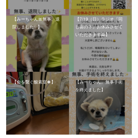
【みーちゃん🎀無事、退
【7/19（日）ラジオ『同
院しました✨】
じ宙の下』お休みさせて
いただきます🙇】
【命を繋ぐ酸素室🍀】
【みーちゃん、無事手術
を終えました】