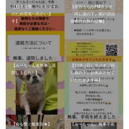
【熊本地震、レスキュー
【市川うららFMラジオ
のため現地へ向かいま
『同じ宙の下』第21回目
す】
放送のお知らせ📻】
【みーちゃん🎀無事、退
【7/19（日）ラジオ『同
院しました✨】
じ宙の下』お休みさせて
いただきます🙇】
【命を繋ぐ酸素室🍀】
【みーちゃん、無事手術