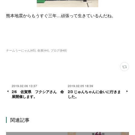
熊本地震からもうすぐ三年…頑張って生きているんだね。
チームうーにゃん
(
45
)
命展
(
44
)
ブログ
(
848
)
2019.02.06 13:37
2019.02.05 18:39
2/6 佐賀県 フクシアさん 命
2/3 じゅんちゃんに会いに行きま
展開催します。
した。
関連記事