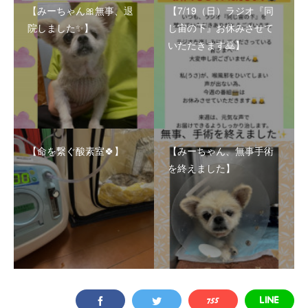
【みーちゃん🎀無事、退
【7/19（日）ラジオ『同
院しました✨】
じ宙の下』お休みさせて
いただきます🙇】
【命を繋ぐ酸素室🍀】
【みーちゃん、無事手術
を終えました】