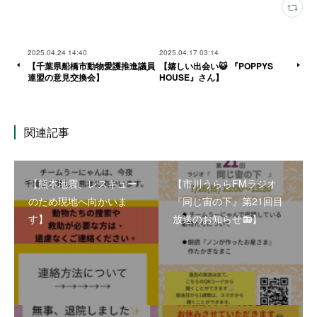
2025.04.24 14:40
2025.04.17 03:14
【千葉県船橋市動物愛護推進議員
【嬉しい出会い😺 『POPPYS
連盟の意見交換会】
HOUSE』さん】
関連記事
【熊本地震、レスキュー
【市川うららFMラジオ
のため現地へ向かいま
『同じ宙の下』第21回目
す】
放送のお知らせ📻】