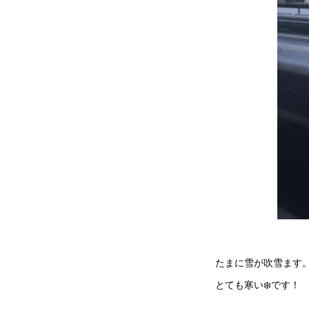
たまに雪が吹雪ます
とても寒い❄️です！