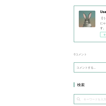
Usa
【う
にゃ
す。
0
コメント
検索