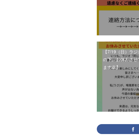
【7/19（日）ラ
の下』お休みさせ
ます🙇】