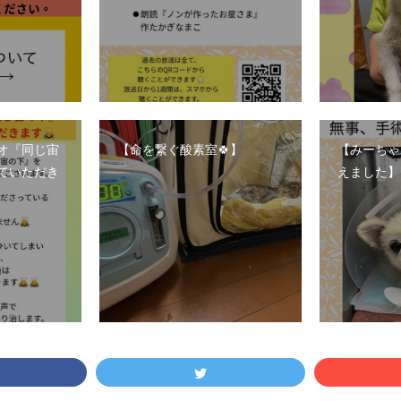
ジオ『同じ宙
【命を繋ぐ酸素室🍀】
【みーちゃ
ていただき
えました】