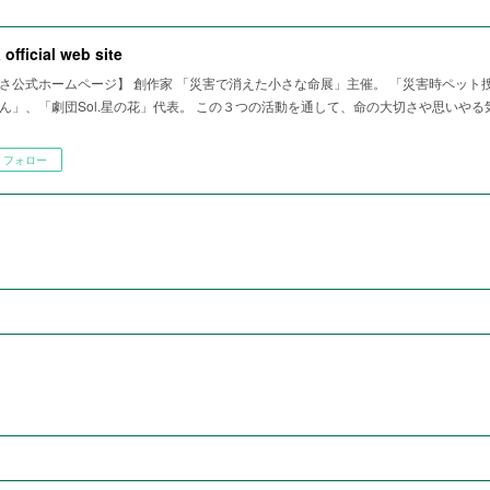
 official web site
さ公式ホームページ】 創作家 「災害で消えた小さな命展」主催。 「災害時ペット
ん」、「劇団Sol.星の花」代表。 この３つの活動を通して、命の大切さや思いや
フォロー