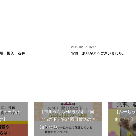
2019.02.05 15:16
画展 搬入 石巻
1/19 ありがとうございました。
キューのた
【市川うららFMラジオ 『同
【みーちゃ
す】
じ宙の下』第21回目放送のお
ました✨】
知らせ📻】