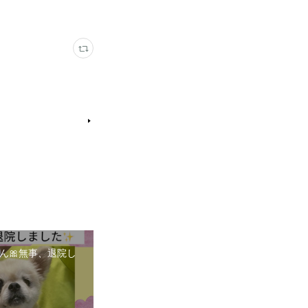
ん🎀無事、退院し