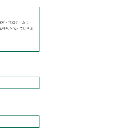
捜索・救助チームうー
る気持ちを伝えていきま