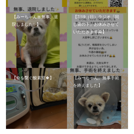
【みーちゃん🎀無事、退
【7/19（日）ラジオ『同
院しました✨】
じ宙の下』お休みさせて
いただきます🙇】
【命を繋ぐ酸素室🍀】
【みーちゃん、無事手術
を終えました】