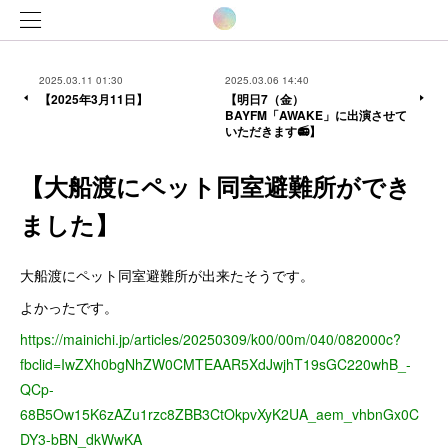
2025.03.11 01:30
2025.03.06 14:40
【2025年3月11日】
【明日7（金）
BAYFM「AWAKE」に出演させて
いただきます📻】
【大船渡にペット同室避難所ができ
ました】
大船渡にペット同室避難所が出来たそうです。
よかったです。
https://mainichi.jp/articles/20250309/k00/00m/040/082000c?
fbclid=IwZXh0bgNhZW0CMTEAAR5XdJwjhT19sGC220whB_-
QCp-
68B5Ow15K6zAZu1rzc8ZBB3CtOkpvXyK2UA_aem_vhbnGx0C
DY3-bBN_dkWwKA