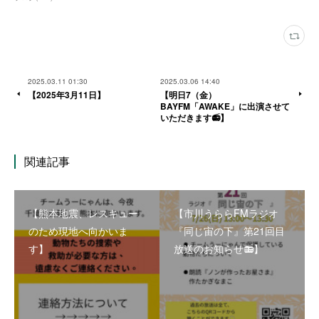
2025.03.11 01:30
2025.03.06 14:40
【2025年3月11日】
【明日7（金）
BAYFM「AWAKE」に出演させて
いただきます📻】
関連記事
【熊本地震、レスキュー
【市川うららFMラジオ
のため現地へ向かいま
『同じ宙の下』第21回目
す】
放送のお知らせ📻】