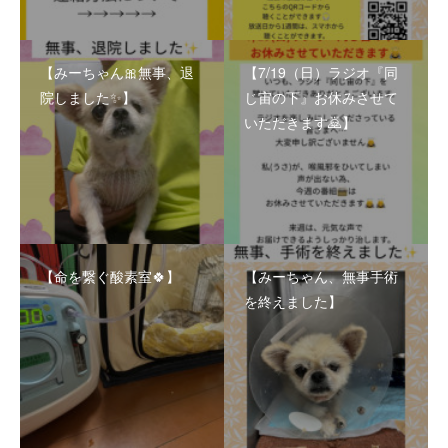
【みーちゃん🎀無事、退
【7/19（日）ラジオ『同
院しました✨】
じ宙の下』お休みさせて
いただきます🙇】
【命を繋ぐ酸素室🍀】
【みーちゃん、無事手術
を終えました】