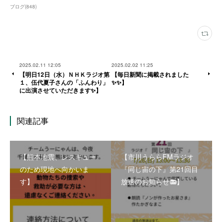
ブログ
(
848
)
2025.02.11 12:05
2025.02.02 11:25
【明日12日（水）ＮＨＫラジオ第
【毎日新聞に掲載されました
１、伍代夏子さんの「ふんわり」
✨✨】
に出演させていただきます✨】
関連記事
【熊本地震、レスキュー
【市川うららFMラジオ
のため現地へ向かいま
『同じ宙の下』第21回目
す】
放送のお知らせ📻】