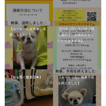
【みーちゃん🎀無事、退
【7/19（日）ラジオ『同
院しました✨】
じ宙の下』お休みさせて
いただきます🙇】
【命を繋ぐ酸素室🍀】
【みーちゃん、無事手術
を終えました】