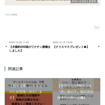
ブログ
(
848
)
2024.12.20 11:40
2024.12.15 13:44
【犬猫約200頭のワクチン接種を
【クリスマスプレゼント🎄】
しました】
関連記事
【熊本地震、レスキュー
【市川うららFMラジオ
のため現地へ向かいま
『同じ宙の下』第21回目
す】
放送のお知らせ📻】