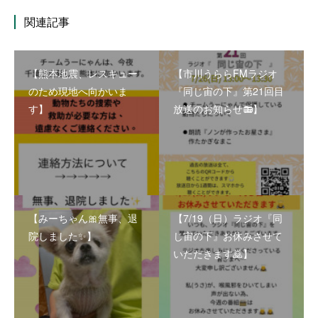
関連記事
【熊本地震、レスキュー
【市川うららFMラジオ
のため現地へ向かいま
『同じ宙の下』第21回目
す】
放送のお知らせ📻】
【みーちゃん🎀無事、退
【7/19（日）ラジオ『同
院しました✨】
じ宙の下』お休みさせて
いただきます🙇】