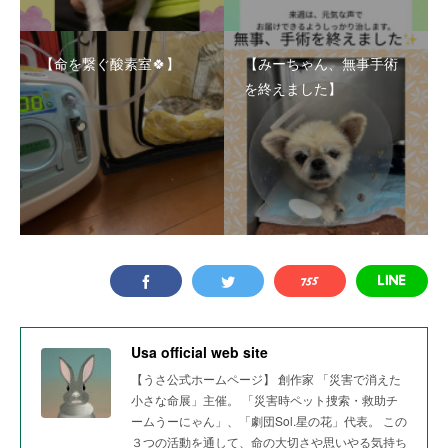
【命を繋ぐ酸素室🍀】
【みーちゃん、無事手術
を終えました】
Usa official web site
【うさ公式ホームページ】 創作家 「災害で消えた
小さな命展」主催。 「災害時ペット捜索・救助チ
ームうーにゃん」、「劇団Sol.星の花」代表。 この
３つの活動を通して、命の大切さや思いやる気持ち