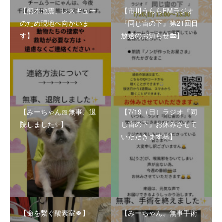
【熊本地震、レスキュー
【市川うららFMラジオ
のため現地へ向かいま
『同じ宙の下』第21回目
す】
放送のお知らせ📻】
【みーちゃん🎀無事、退
【7/19（日）ラジオ『同
院しました✨】
じ宙の下』お休みさせて
いただきます🙇】
【命を繋ぐ酸素室🍀】
【みーちゃん、無事手術