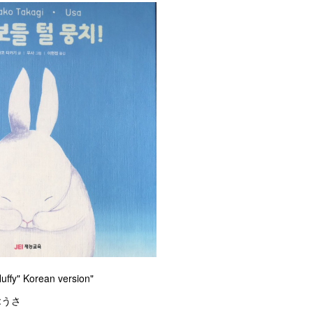
uffy" Korean version"
:うさ