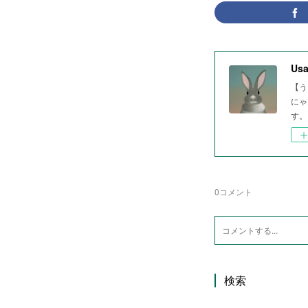
Usa
【う
にゃ
す。
0
コメント
検索