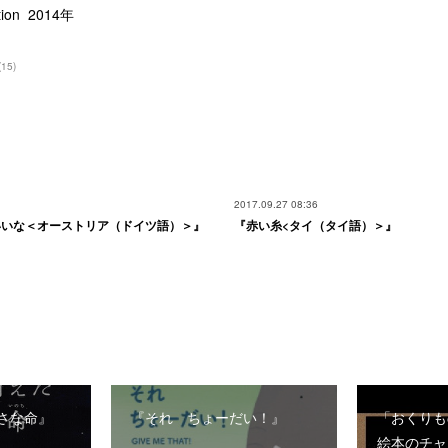
tion 2014年
(
15
)
2017.09.27 08:36
いいな＜オーストリア（ドイツ語）＞』
『赤い糸<タイ（タイ語）＞』
さな命』
『それ ちょーだい！』
「おくりも
絵本のチャ