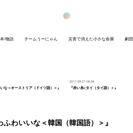
本/物語
チームうーにゃん
災害で消えた小さな命展
劇団
2017.09.27 08:36
いいな＜オーストリア（ドイツ語）＞』
『赤い糸<タイ（タイ語）＞』
わふわいいな＜韓国（韓国語）＞』