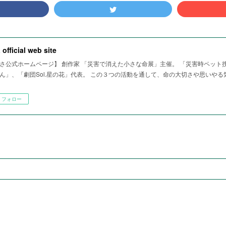
 official web site
さ公式ホームページ】 創作家 「災害で消えた小さな命展」主催。 「災害時ペット
ん」、「劇団Sol.星の花」代表。 この３つの活動を通して、命の大切さや思いや
フォロー