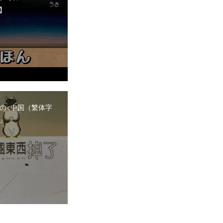
I】
の<中国（繁体字
』