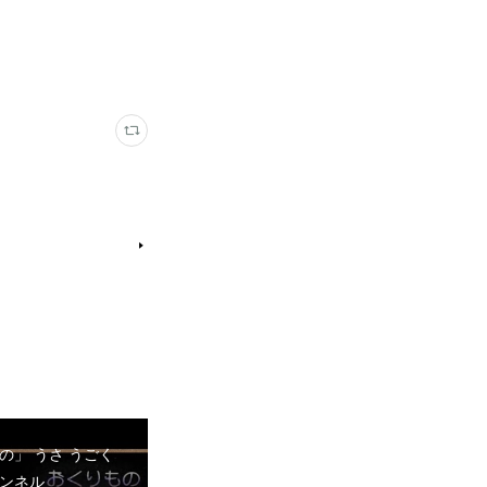
の」 うさ うごく
ンネル