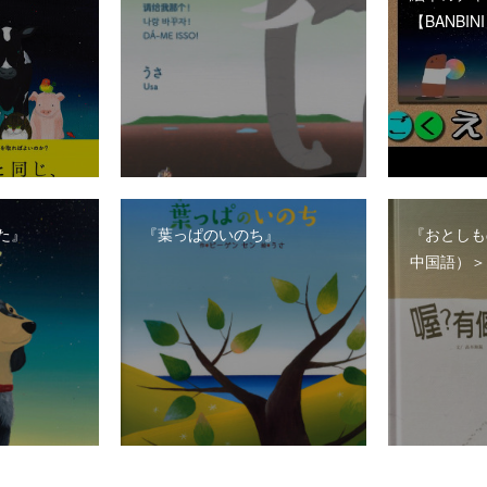
【BANBIN
た』
『葉っぱのいのち』
『おとしも
中国語）＞