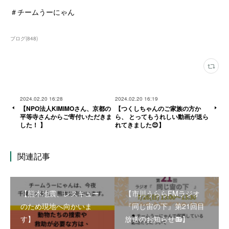
＃チームうーにゃん
ブログ
(
848
)
2024.02.20 16:28
2024.02.20 16:19
【NPO法人KIMIMOさん、京都の
【つくしちゃんのご家族の方か
平等寺さんからご寄付いただきま
ら、 とってもうれしい動画が送ら
した！ 】
れてきました😊】
関連記事
【熊本地震、レスキュー
【市川うららFMラジオ
のため現地へ向かいま
『同じ宙の下』第21回目
す】
放送のお知らせ📻】