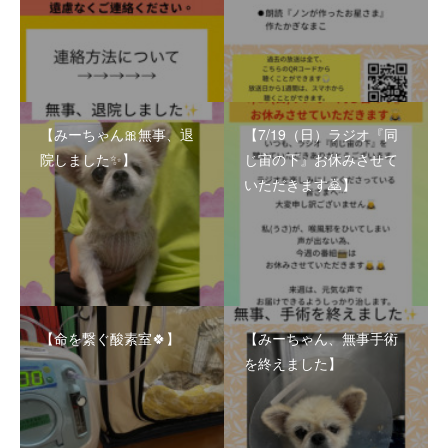
【みーちゃん🎀無事、退
【7/19（日）ラジオ『同
院しました✨】
じ宙の下』お休みさせて
いただきます🙇】
【命を繋ぐ酸素室🍀】
【みーちゃん、無事手術
を終えました】