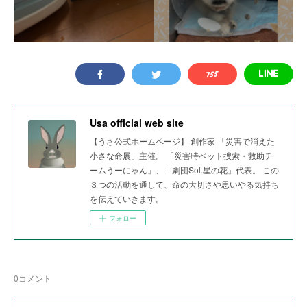
Usa official web site
【うさ公式ホームページ】 創作家 「災害で消えた
小さな命展」主催。 「災害時ペット捜索・救助チ
ームうーにゃん」、「劇団Sol.星の花」代表。 この
３つの活動を通して、命の大切さや思いやる気持ち
を伝えていきます。
フォロー
0
コメント