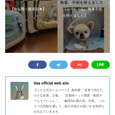
【命を繋ぐ酸素室🍀】
【みーちゃん、無事手術
を終えました】
Usa official web site
【うさ公式ホームページ】 創作家 「災害で消えた
小さな命展」主催。 「災害時ペット捜索・救助チ
ームうーにゃん」、「劇団Sol.星の花」代表。 この
３つの活動を通して、命の大切さや思いやる気持ち
を伝えていきます。