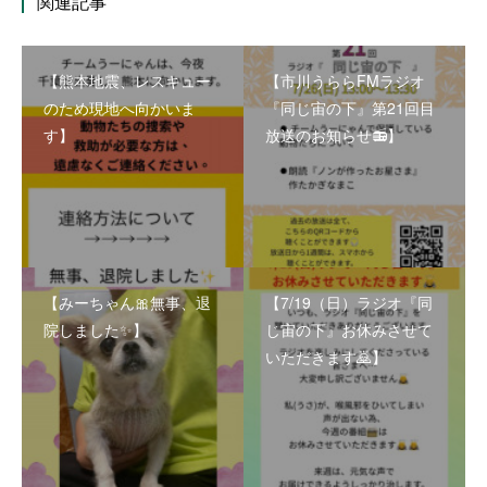
関連記事
【熊本地震、レスキュー
【市川うららFMラジオ
のため現地へ向かいま
『同じ宙の下』第21回目
す】
放送のお知らせ📻】
【みーちゃん🎀無事、退
【7/19（日）ラジオ『同
院しました✨】
じ宙の下』お休みさせて
いただきます🙇】