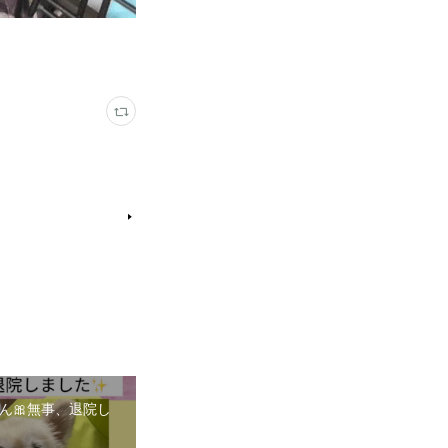
ん🎀無事、退院し