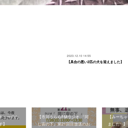
2023.12.10 14:55
【具合の悪い2匹の犬を迎えました】
キューのた
【市川うららFMラジオ 『同
【みーちゃ
す】
じ宙の下』第21回目放送のお
ました✨】