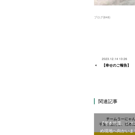
ブログ
(
848
)
2023.12.14 13:26
【幸せのご報告】
関連記事
【熊本地震、レス
め現地へ向かいま