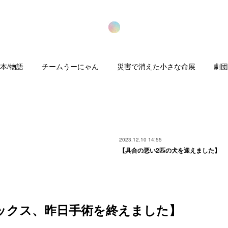
本/物語
チームうーにゃん
災害で消えた小さな命展
劇団
2023.12.10 14:55
【具合の悪い2匹の犬を迎えました】
ダックス、昨日手術を終えました】