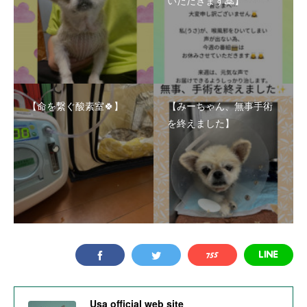
いただきます🙇】
【命を繋ぐ酸素室🍀】
【みーちゃん、無事手術
を終えました】
Usa official web site