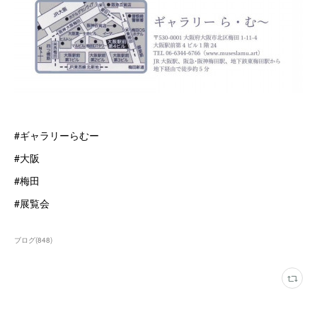
#ギャラリーらむー
#大阪
#梅田
#展覧会
ブログ
(
848
)