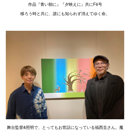
作品『青い朝に』『夕映えに』共にF6号
移ろう時と共に、誰にも知られず消えてゆく命。
舞台監督&照明で、とってもお世話になっている福西圭さん。魔