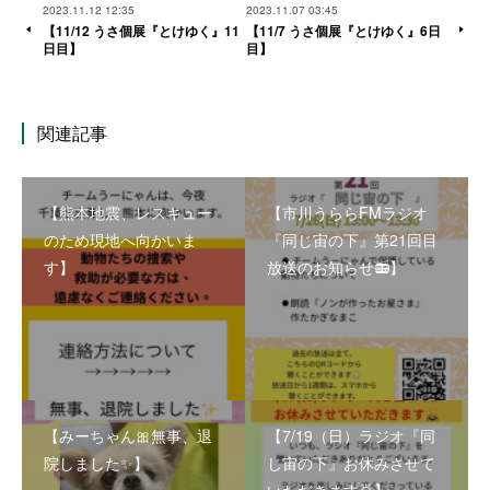
2023.11.12 12:35
2023.11.07 03:45
【11/12 うさ個展『とけゆく』11
【11/7 うさ個展『とけゆく』6日
日目】
目】
関連記事
【熊本地震、レスキュー
【市川うららFMラジオ
のため現地へ向かいま
『同じ宙の下』第21回目
す】
放送のお知らせ📻】
【みーちゃん🎀無事、退
【7/19（日）ラジオ『同
院しました✨】
じ宙の下』お休みさせて