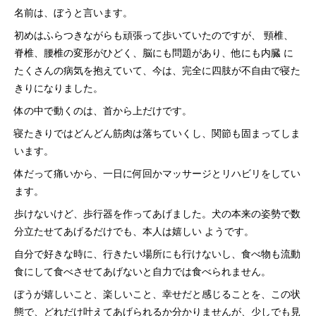
名前は、ぼうと言います。
初めはふらつきながらも頑張って歩いていたのですが、 頸椎、
脊椎、腰椎の変形がひどく、脳にも問題があり、他にも内臓 に
たくさんの病気を抱えていて、今は、完全に四肢が不自由で寝た
きりになりました。
体の中で動くのは、首から上だけです。
寝たきりではどんどん筋肉は落ちていくし、関節も固まってしま
います。
体だって痛いから、一日に何回かマッサージとリハビリをしてい
ます。
歩けないけど、歩行器を作ってあげました。犬の本来の姿勢で数
分立たせてあげるだけでも、本人は嬉しい ようです。
自分で好きな時に、行きたい場所にも行けないし、食べ物も流動
食にして食べさせてあげないと自力では食べられません。
ぼうが嬉しいこと、楽しいこと、幸せだと感じることを、この状
態で、どれだけ叶えてあげられるか分かりませんが、少しでも見