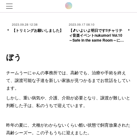
2023.09.28 12:38
2023.09.17 08:10
【トリミングお願いしました】
【🎵いよいよ明日です‼️チャリテ
ィ音楽イベントnukumori Vol.10
～Safe in the same Room～に…
ぼう
チームうーにゃんの事務所では、高齢でも、治療や手術を終え
て、譲渡可能な子達を新しい家族が見つかるまでお世話をしてい
ます。
しかし、重い病気や、介護、介助が必要となり、譲渡が難しいと
判断した子は、私のうちで迎えています。
昨年の夏に、犬種がわからないくらい酷い状態で飼育放棄された
高齢シーズー。この子もうちに迎えました。