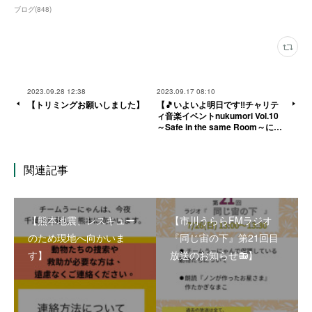
ブログ
(
848
)
2023.09.28 12:38
2023.09.17 08:10
【トリミングお願いしました】
【🎵いよいよ明日です‼️チャリテ
ィ音楽イベントnukumori Vol.10
～Safe in the same Room～に…
関連記事
【熊本地震、レスキュー
【市川うららFMラジオ
のため現地へ向かいま
『同じ宙の下』第21回目
す】
放送のお知らせ📻】