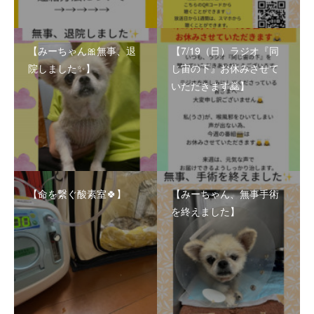
【みーちゃん🎀無事、退
【7/19（日）ラジオ『同
院しました✨】
じ宙の下』お休みさせて
いただきます🙇】
【命を繋ぐ酸素室🍀】
【みーちゃん、無事手術
を終えました】