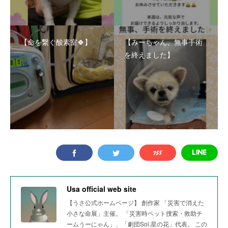
【命を繋ぐ酸素室🍀】
【みーちゃん、無事手術
を終えました】
Usa official web site
【うさ公式ホームページ】 創作家 「災害で消えた
小さな命展」主催。 「災害時ペット捜索・救助チ
ームうーにゃん」、「劇団Sol.星の花」代表。 この