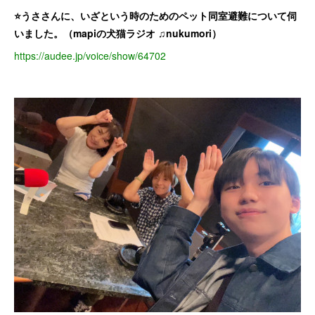
⭐️うささんに、いざという時のためのペット同室避難について伺
いました。（mapiの犬猫ラジオ ♫nukumori）
https://audee.jp/voice/show/64702