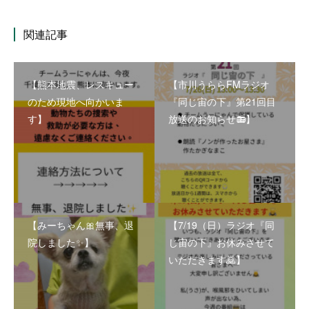
関連記事
【熊本地震、レスキュー
【市川うららFMラジオ
のため現地へ向かいま
『同じ宙の下』第21回目
す】
放送のお知らせ📻】
【みーちゃん🎀無事、退
【7/19（日）ラジオ『同
院しました✨】
じ宙の下』お休みさせて
いただきます🙇】