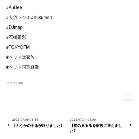
#AuDee
#犬猫ラジオ♫nukumori
#DJmapi
#石橋陽彩
#TOKYOFM
#ペットは家族
#ペット同室避難
ブログ
(
848
)
2023.07.09 08:45
2023.07.04 04:00
【ふうかの手術が終りました】
【猫のるるるを家族に迎えまし
た】