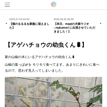
2023.07.04 04:00
2023.06.23 06:55
【猫のるるるを家族に迎えまし
【本日、mapiの犬猫ラジオ
た】
♫nukumori に出演させていただ
きました！】
【アゲハチョウの幼虫くん🐛】
家の山椒の木にいるアゲハチョウの幼虫くん🐛
山椒の葉っぱ🌿を モリモリ食べてます。あまりにきれいに食べ
るので、思わず見入ってしまいました。