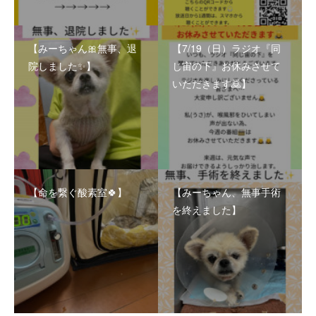
【みーちゃん🎀無事、退
【7/19（日）ラジオ『同
院しました✨】
じ宙の下』お休みさせて
いただきます🙇】
【命を繋ぐ酸素室🍀】
【みーちゃん、無事手術
を終えました】