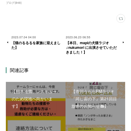
ブログ
(
848
)
2023.07.04 04:00
2023.06.23 06:55
【猫のるるるを家族に迎えまし
【本日、mapiの犬猫ラジオ
た】
♫nukumori に出演させていただ
きました！】
関連記事
【熊本地震、レスキュー
【市川うららFMラジオ
のため現地へ向かいま
『同じ宙の下』第21回目
す】
放送のお知らせ📻】