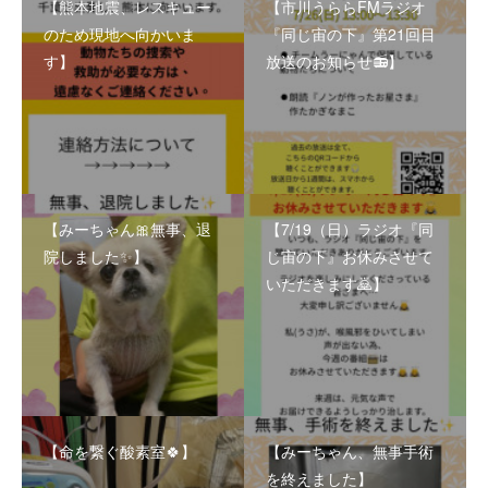
【熊本地震、レスキュー
【市川うららFMラジオ
のため現地へ向かいま
『同じ宙の下』第21回目
す】
放送のお知らせ📻】
【みーちゃん🎀無事、退
【7/19（日）ラジオ『同
院しました✨】
じ宙の下』お休みさせて
いただきます🙇】
【命を繋ぐ酸素室🍀】
【みーちゃん、無事手術
を終えました】