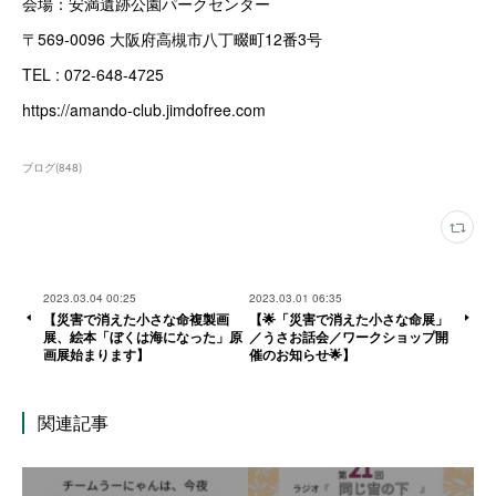
会場：安満遺跡公園パークセンター
〒569-0096 大阪府高槻市八丁畷町12番3号
TEL : 072-648-4725
https://amando-club.jimdofree.com
ブログ
(
848
)
2023.03.04 00:25
2023.03.01 06:35
【災害で消えた小さな命複製画
【🌟「災害で消えた小さな命展」
展、絵本「ぼくは海になった」原
／うさお話会／ワークショップ開
画展始まります】
催のお知らせ🌟】
関連記事