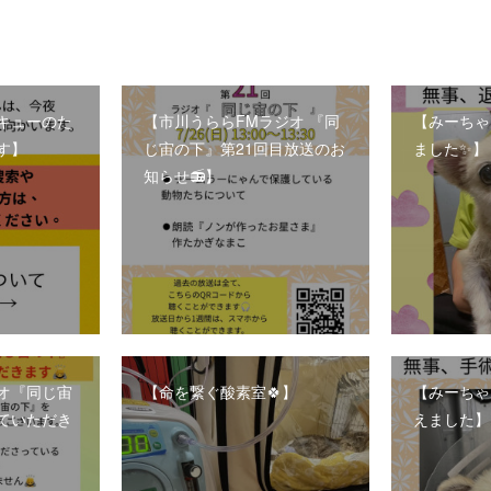
キューのた
【市川うららFMラジオ 『同
【みーちゃ
す】
じ宙の下』第21回目放送のお
ました✨】
知らせ📻】
ジオ『同じ宙
【命を繋ぐ酸素室🍀】
【みーちゃ
ていただき
えました】