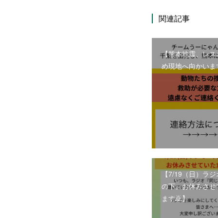
関連記事
【熊本地震、レス
め現地へ向かいま
【7/19（日）ラ
の下』お休みさせ
ます🙇】