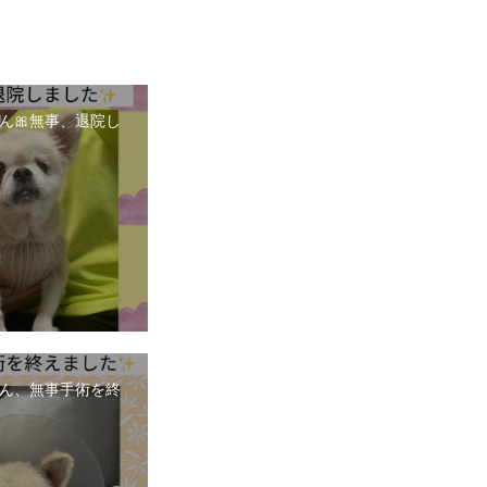
ん🎀無事、退院し
ん、無事手術を終