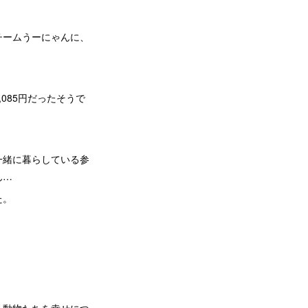
チームうーにゃんに、
085円だったそうで
一緒に暮らしている参
ん…
た。