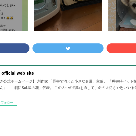
 official web site
さ公式ホームページ】 創作家 「災害で消えた小さな命展」主催。 「災害時ペット
ん」、「劇団Sol.星の花」代表。 この３つの活動を通して、命の大切さや思いや
フォロー