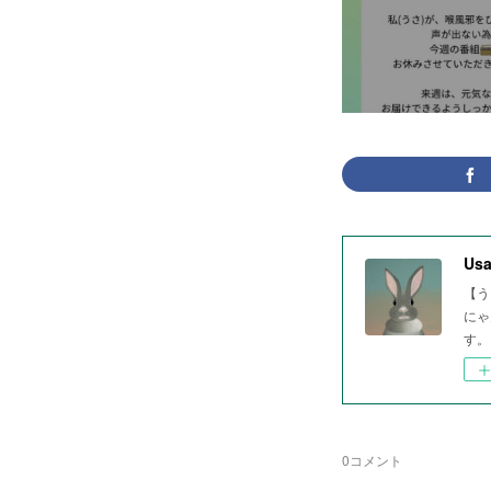
Usa
【う
にゃ
す。
0
コメント