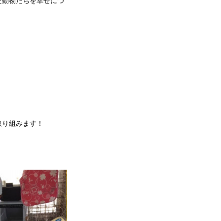
た動物たちを幸せにつ
。
取り組みます！