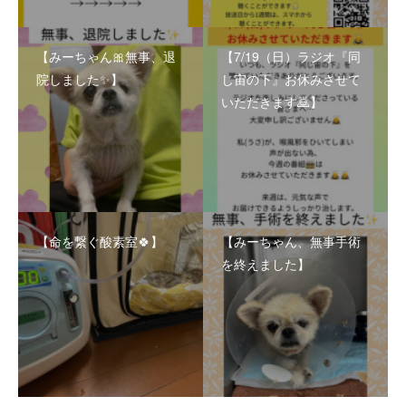
【みーちゃん🎀無事、退
【7/19（日）ラジオ『同
院しました✨】
じ宙の下』お休みさせて
いただきます🙇】
【命を繋ぐ酸素室🍀】
【みーちゃん、無事手術
を終えました】