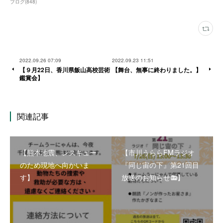
ブログ
(
848
)
2022.09.26 07:09
2022.09.23 11:51
【９月22日、香川県飯山高校芸術
【舞台、無事に終わりました。】
鑑賞会】
関連記事
【熊本地震、レスキュー
【市川うららFMラジオ
のため現地へ向かいま
『同じ宙の下』第21回目
す】
放送のお知らせ📻】